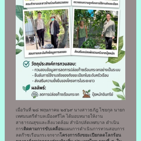
เมื่อวันที่ ๒๘ พฤษภาคม ๒๕๖๙ นางสาวธภัฎ ไชยกุล นายก
เทศมนตรีตำบลเมืองศรีไค ได้มอบหมายให้งาน
สาธารณสุขและสิ่งแวดล้อม สำนักปลัดเทศบาล ดำเนิน
การ
ติดตามการขับเคลื่อน
แผนการดำเนินการทวนสอบการ
ลดก๊าซเรือนกระจกจาก
โครงการถังขยะเปียกลดโลกร้อน