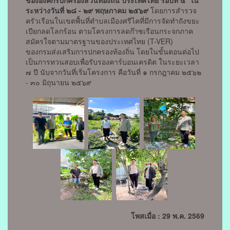
ขององค์กรปกครองส่วนท้องถิ่น ประเทศไทย รอบที่ ๕
ใน
ระหว่างวันที่ ๒๘ - ๒๙ พฤษภาคม ๒๕๖๙
โดยการสำรวจ
ครัวเรือนในเขตพื้นที่ตำบลเมืองศรีไคที่มีการจัดทำถังขยะ
เปียกลดโลกร้อน ตามโครงการลดก๊าซเรือนกระจกภาค
สมัครใจตามมาตรฐานของประเทศไทย (T-VER)
ของกรมส่งเสริมการปกครองท้องถิ่น โดยในขั้นตอนต่อไป
เป็นการทวนสอบเพื่อรับรองคาร์บอนเครดิต ในระยะเวลา
๗ ปี นับจากวันที่เริ่มโครงการ คือวันที่ ๑ กรกฎาคม ๒๕๖๒
- ๓๐ มิถุนายน ๒๕๖๙
โพสเมื่อ : 29 พ.ค. 2569